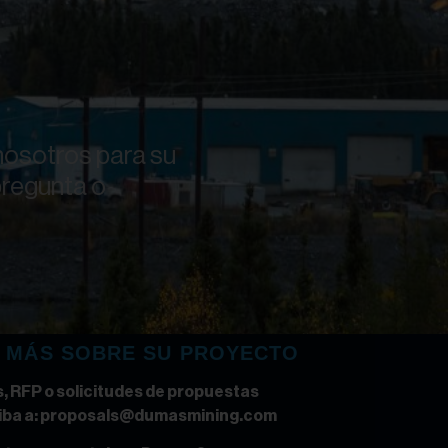
osotros para su
pregunta o
 MÁS SOBRE SU PROYECTO
s, RFP o solicitudes de propuestas
iba a:
proposals@dumasmining.com