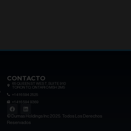
CONTACTO
65 QUEEN ST WEST, SUITE 910
TORONTO, ONTARIO M5H 2M5
A
+1 416 594 2525
+1 416 594 9369
© Dumas Holdings Inc 2025. Todos Los Derechos
Reservados