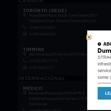
CANADÁ
TORONTO (SEDE)
Royal Bank Plaza, South Tower Suite 2301
200 Bay Street, Toronto Ontario M5J 2J1
+1 416 594 2525
+1 416 594 9369
AB
TIMMINS
Dum
865 Mountjoy Street South, PO Box 1600 Timmins
STRACO
+1 705 360 7773
infrast
1 705 360 2777
service
some o
INTERNACIONAL
MÉXICO
LE
Boulevard Paseo de la Plata # 1104-J, Parque
Industrial Aeropuerto Sumar I. C.P. 98113, Morelos,
Zacatecas.
+52 492 980-0555