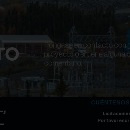
O
Póngase en contacto con n
TO
proyecto o si tiene alguna 
comentario.
CUÉNTENOS
,
Licitacione
L
Por favor escr