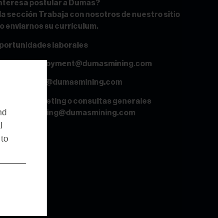
interesa postular a Dumas?
la sección Trabaja con nosotros de nuestro sitio
o enviarnos su currículum.
portunidades laborales
Unidos:
employment@dumasmining.com
pleo.mexico@dumasmining.com
tarias, marketing o consultas generales
nd
iba a:
marketing@dumasmining.com
l
 to