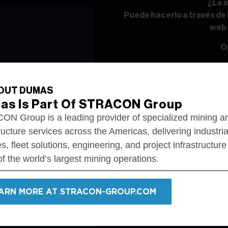
¿Le 
Puede hacerlo a través de 
web 
O
Canadá y Estados 
México:
em
OUT DUMAS
as Is Part Of STRACON Group
Solicitudes comuni
, Ontario P4N 7W7
N Group is a leading provider of specialized mining a
Por favor escr
ructure services across the Americas, delivering industria
s, fleet solutions, engineering, and project infrastructure
f the world’s largest mining operations.
ARN MORE AT STRACON-GROUP.COM