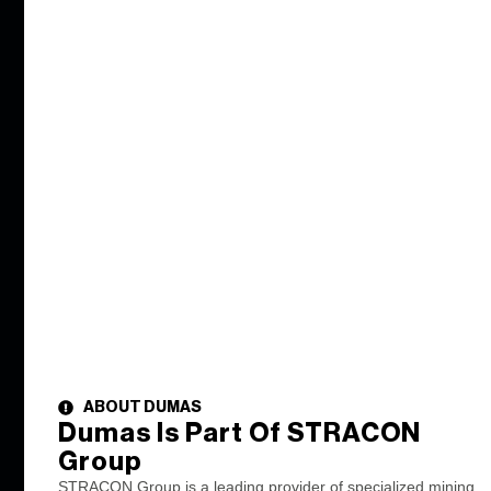
Desarrollo
Elevación mecanizada
Mano de obra integrada
Desarrollo de minas
OTROS PROYECTOS
ABOUT DUMAS
Zona M
Oak Island
Dumas Is Part Of STRACON
Yauliyacu
Mina Taylor
Group
STRACON Group is a leading provider of specialized mining
Totten
Éléonore