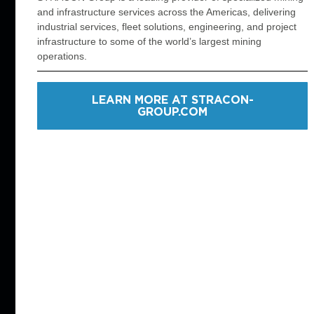
and infrastructure services across the Americas, delivering
Empire State
Mina Arista
industrial services, fleet solutions, engineering, and project
infrastructure to some of the world’s largest mining
Mina Bucko
Mina Lapa
operations.
Pumpkin Hollow
Perseverance
San Miguel
Roberto Letts
LEARN MORE AT STRACON-
Lac Des Iles
Andaychagua
GROUP.COM
Chungar
Westwood
Géant Dormant
Goldex
Casa Berardi
Cerro Blanco
River Gold
Mina Fresnillo
La Colorada
Mina Escobal
MARSA
Mina Seabee
Mina Dome
Mina Borden
Pinos Altos
Young-Davidson
Mina Marlin
Pozo Jacob Timmers