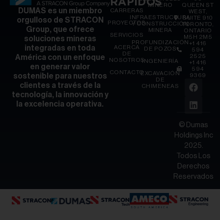
RÁPIDOS
MINERO
QUEEN ST
DUMAS es un miembro
CARRERAS
WEST,
INFRAESTRUCTURA
SUITE 910
orgulloso de STRACON
PROYECTOS
Y CONSTRUCCIÓN
TORONTO,
Group, que ofrece
MINERA
ONTARIO
SERVICIOS
M5H 2M5
soluciones mineras
PROFUNDIZACIÓN
+1 416
ACERCA
integradas en toda
DE POZOS
594
DE
2525
América con un enfoque
NOSOTROS
INGENIERÍA
+1 416
en generar valor
594
CONTACTO
EXCAVACIÓN
9369
sostenible para nuestros
DE
clientes a través de la
CHIMENEAS
tecnología, la innovación y
la excelencia operativa.
© Dumas
Holdings Inc
2025.
Todos Los
Derechos
Reservados